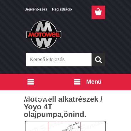
Bejelentkezés
Regisztráció
Menü
Termékek
Motowell alkatrészek /
Yoyo 4T
olajpumpa,önind.