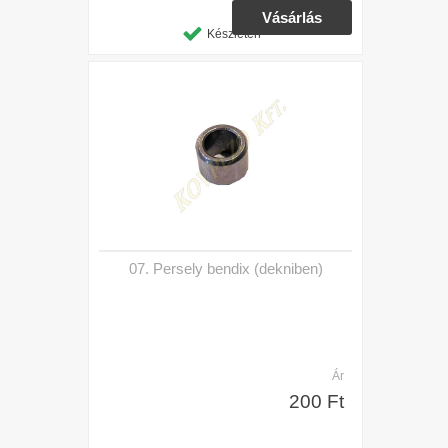
Készleten
07. Persely bendix (dekniben)
Ár
200 Ft