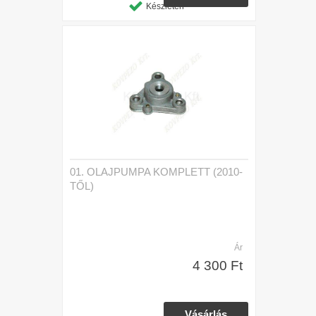
Készleten
01. OLAJPUMPA KOMPLETT (2010-
TŐL)
Ár
4 300 Ft