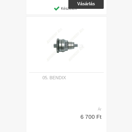
Készleten
05. BENDIX
Ár
6 700 Ft