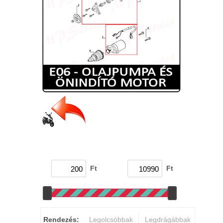
Ft
Ft
Rendezés:
Legolcsóbbak
Legdrágábbak