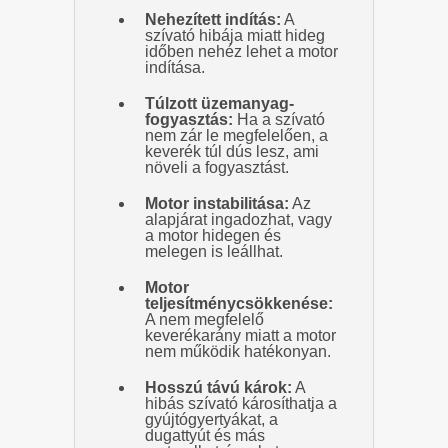
Nehezített indítás:
A
szívató hibája miatt hideg
időben nehéz lehet a motor
indítása.
Túlzott üzemanyag-
fogyasztás:
Ha a szívató
nem zár le megfelelően, a
keverék túl dús lesz, ami
növeli a fogyasztást.
Motor instabilitása:
Az
alapjárat ingadozhat, vagy
a motor hidegen és
melegen is leállhat.
Motor
teljesítménycsökkenése:
A nem megfelelő
keverékarány miatt a motor
nem működik hatékonyan.
Hosszú távú károk:
A
hibás szívató károsíthatja a
gyújtógyertyákat, a
dugattyút és más