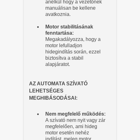
anélkül hogy a vezetőnek
manuálisan be kellene
avatkoznia.
Motor stabilitásának
fenntartása:
Megakadályozza, hogy a
motor lefulladjon
hidegindítás során, ezzel
biztosítva a stabil
alapjáratot.
AZ AUTOMATA SZÍVATÓ
LEHETSÉGES
MEGHIBÁSODÁSAI:
Nem megfelelő működés:
A szívató nem nyit vagy zár
megfelelően, ami hideg
motor esetén nehéz
indítást, meleg motor