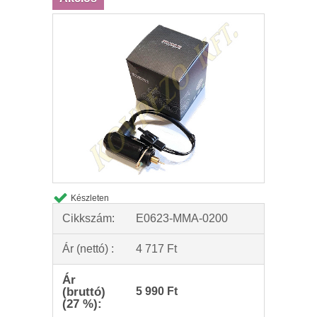
Készleten
Cikkszám:
E0623-MMA-0200
Ár (nettó) :
4 717 Ft
Ár
(bruttó)
5 990 Ft
(27 %):