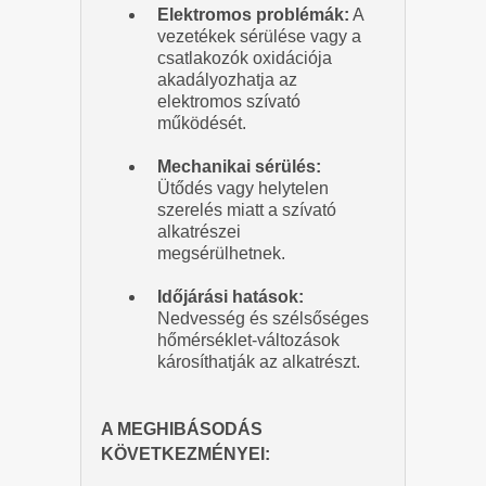
Elektromos problémák:
A
vezetékek sérülése vagy a
csatlakozók oxidációja
akadályozhatja az
elektromos szívató
működését.
Mechanikai sérülés:
Ütődés vagy helytelen
szerelés miatt a szívató
alkatrészei
megsérülhetnek.
Időjárási hatások:
Nedvesség és szélsőséges
hőmérséklet-változások
károsíthatják az alkatrészt.
A MEGHIBÁSODÁS
KÖVETKEZMÉNYEI: