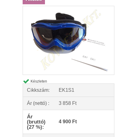
Készleten
Cikkszám:
EK1S1
Ár (nettó) :
3 858 Ft
Ár
(bruttó)
4 900 Ft
(27 %):